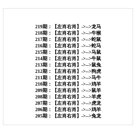
219期：
【左肖右肖】->-->龙马
218期：
【左肖右肖】->-->牛猴
217期：
【左肖右肖】->-->蛇鼠
216期：
【左肖右肖】->-->蛇马
215期：
【左肖右肖】->-->马鼠
214期：
【左肖右肖】->-->牛鼠
213期：
【左肖右肖】->-->鼠兔
212期：
【左肖右肖】->-->狗虎
211期：
【左肖右肖】->-->马牛
210期：
【左肖右肖】->-->鸡羊
209期：
【左肖右肖】->-->鼠羊
208期：
【左肖右肖】->-->羊虎
207期：
【左肖右肖】->-->虎龙
206期：
【左肖右肖】->-->鸡羊
205期：
【左肖右肖】->-->兔龙