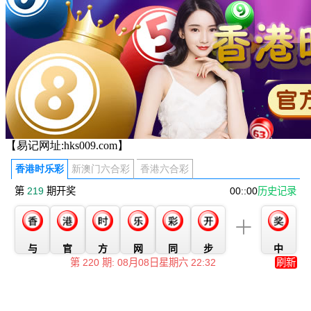
【易记网址:hks009.com】